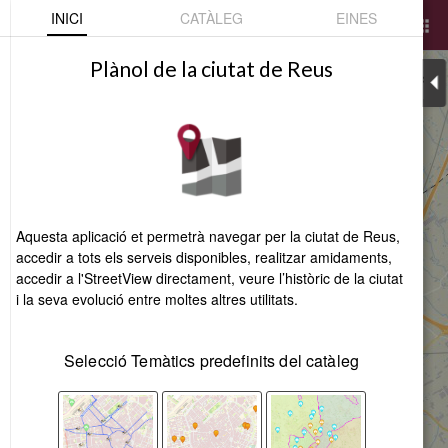
INICI
CATÀLEG
EINES
Cerca
search
home
apps
Plànol de la ciutat de Reus
arrow_le
layers
Aquesta aplicació et permetrà navegar per la ciutat de Reus,
accedir a tots els serveis disponibles, realitzar amidaments,
accedir a l'StreetView directament, veure l’històric de la ciutat
i la seva evolució entre moltes altres utilitats.
Selecció Temàtics predefinits del catàleg